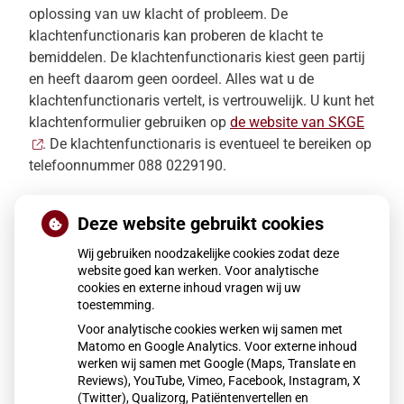
oplossing van uw klacht of probleem. De
klachtenfunctionaris kan proberen de klacht te
bemiddelen. De klachtenfunctionaris kiest geen partij
en heeft daarom geen oordeel. Alles wat u de
klachtenfunctionaris vertelt, is vertrouwelijk. U kunt het
klachtenformulier gebruiken op
de website van SKGE
. De klachtenfunctionaris is eventueel te bereiken op
telefoonnummer 088 0229190.
Als u er met uw huisarts en met bemiddeling door de
Deze website gebruikt cookies
klachtenfunctionaris niet uit komt, kunt u een
uitspraak over uw klacht vragen bij de
Wij gebruiken noodzakelijke cookies zodat deze
geschilleninstantie huisartsenzorg. Deze
website goed kan werken. Voor analytische
onafhankelijke commissie bestaat uit een voorzitter
cookies en externe inhoud vragen wij uw
toestemming.
(jurist) en uit leden namens de patiënten en uit leden
Voor analytische cookies werken wij samen met
namens de huisartsen. De commissie wordt
Matomo en Google Analytics. Voor externe inhoud
bijgestaan door een ambtelijk secretaris die ook jurist
werken wij samen met Google (Maps, Translate en
is.
Reviews), YouTube, Vimeo, Facebook, Instagram, X
(Twitter), Qualizorg, Patiëntenvertellen en