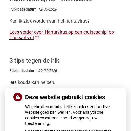
Publicatiedatum:
12-05-2026
Kan ik ziek worden van het hantavirus?
Lees verder over 'Hantavirus op een cruiseschip' op
Thuisarts.nl
3 tips tegen de hik
Publicatiedatum:
09-04-2026
Iets kouds kan helpen.
Lees verder over '3 tips tegen de hik' op Thuisarts.nl
Deze website gebruikt cookies
Wij gebruiken noodzakelijke cookies zodat deze
website goed kan werken. Voor analytische
Ben je in de natuur geweest? Controleer
cookies en externe inhoud vragen wij uw
op teken
toestemming.