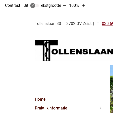
Tekst
Tekst
Contrast
Tekstgrootte
100%
Uit
verkleinen
vergroten
met
met
10%
10%
Tel:
Tollenslaan
30
3702 GV
Zeist
030 6
Hoofdmenu
Home
Praktijkinformatie
Praktij