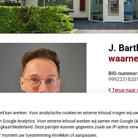
nu
gheid
nu
tenomgeving
nu
ogramma’s
nu
en
J. Bar
nu
oek
waarne
ijs
nu
BIG-nummer
9992231820
Terug naar 
oed kan werken. Voor analytische cookies en externe inhoud vragen wij 
 Google Analytics. Voor externe inhoud werken wij samen met Google (M
ZorgkaartNederland. Deze partijen kunnen gegevens zoals uw IP-adres ver
eder moment uw toestemming intrekken of aanpassen.