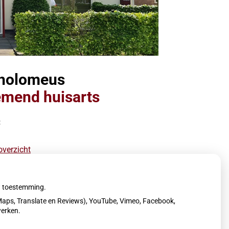
tholomeus
mend huisarts
:
1
overzicht
uw toestemming.
aps, Translate en Reviews), YouTube, Vimeo, Facebook,
werken.