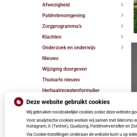
Afwezigheid
subme
Afwezi
Patiëntenomgeving
subme
Patiën
Zorgprogramma’s
subme
Zorgpr
Klachten
subme
Klacht
Onderzoek en onderwijs
subme
Onderz
Nieuws
en
onderw
Wijziging doorgeven
subme
Thuisarts nieuws
Herhaalreceptenformulier
Deze website gebruikt cookies
Nieuws
Vragen/Contact
Wij gebruiken noodzakelijke cookies zodat deze website g
Voor analytische cookies werken wij samen met Matomo en
Instagram, X (Twitter), Qualizorg, Patiëntenvertellen en 
Via Cookie-instellingen onderaan de website kunt u op i
Moet ik naar de dokter?