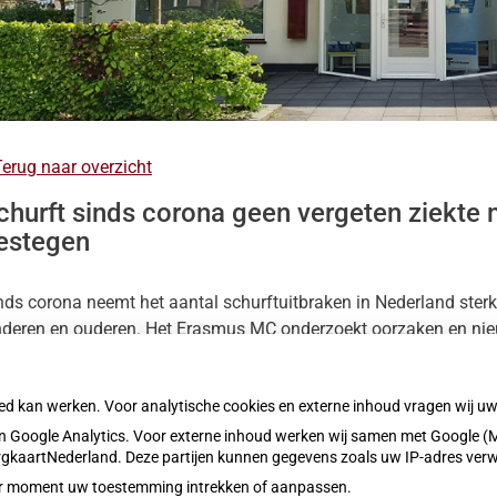
nu
gheid
nu
tenomgeving
nu
ogramma’s
nu
en
erug naar overzicht
nu
oek
churft sinds corona geen vergeten ziekte m
ijs
estegen
nu
nds corona neemt het aantal schurftuitbraken in Nederland sterk 
nderen en ouderen. Het Erasmus MC onderzoekt oorzaken en nie
oren, zoals zelftests en betere diagnostiek, om verdere versprei
oed kan werken. Voor analytische cookies en externe inhoud vragen wij 
es het hele artikel op:
Nationale zorggids
 Google Analytics. Voor externe inhoud werken wij samen met Google (M
blicatiedatum:
30-01-2026
ZorgkaartNederland. Deze partijen kunnen gegevens zoals uw IP-adres ver
eder moment uw toestemming intrekken of aanpassen.