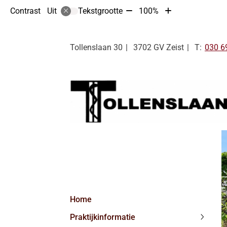
Tekst
Tekst
Contrast
Tekstgrootte
100%
Uit
verkleinen
vergroten
met
met
10%
10%
Tel:
Tollenslaan
30
3702 GV
Zeist
030 6
Hoofdmenu
Home
Praktijkinformatie
Praktij