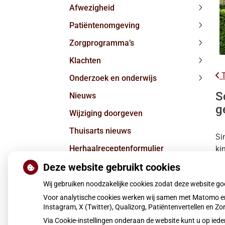
Afwezigheid
subme
Afwezi
Patiëntenomgeving
subme
Patiën
Zorgprogramma’s
subme
Zorgpr
Klachten
subme
Klacht
T
Onderzoek en onderwijs
subme
Onderz
S
Nieuws
en
onderw
g
Wijziging doorgeven
subme
Thuisarts nieuws
Si
Herhaalreceptenformulier
ki
sp
Deze website gebruikt cookies
Nieuws
Vragen/Contact
Wij gebruiken noodzakelijke cookies zodat deze website g
Le
Voor analytische cookies werken wij samen met Matomo en
Pu
Instagram, X (Twitter), Qualizorg, Patiëntenvertellen en 
Via Cookie-instellingen onderaan de website kunt u op i
Moet ik naar de dokter?